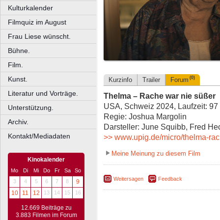
Kulturkalender
Filmquiz im August
Frau Liese wünscht.
Bühne.
Film.
Kunst.
(0)
Kurzinfo
Trailer
Forum
Literatur und Vorträge.
Thelma – Rache war nie süßer
USA, Schweiz 2024, Laufzeit: 97
Unterstützung.
Regie: Joshua Margolin
Archiv.
Darsteller: June Squibb, Fred He
Kontakt/Mediadaten
>> www.upig.de/micro/thelma-rac
Meine Meinung zu diesem Film
Kinokalender
Mo
Di
Mi
Do
Fr
Sa
So
Weitersagen
Feedback
3
4
5
6
7
8
9
10
11
12
13
14
15
16
12.669 Beiträge zu
3.883 Filmen im Forum