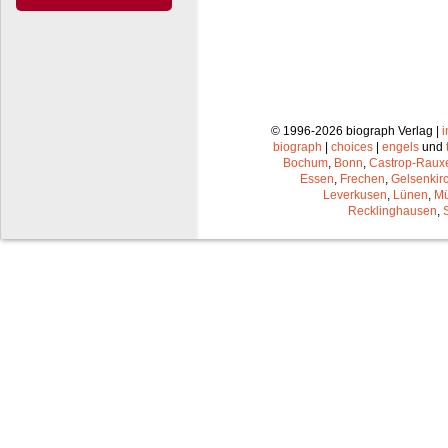
© 1996-2026 biograph Verlag |
biograph
|
choices
|
engels
und
Bochum
,
Bonn
,
Castrop-Raux
Essen
,
Frechen
,
Gelsenkir
Leverkusen
,
Lünen
,
Mü
Recklinghausen
,