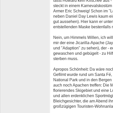
lässt Howard kein Klischee aus - i
steckt in einem Karnevalskostüm 
Armer Eric Schweig! Schon im "Le
neben Daniel Day Lewis kaum ei
gut aussehen). Hier kann er unter
entstellenden Maske bestenfalls 
Nein, um Himmels Willen, ich will
mir der eine Jicarilla-Apache (Ja
und "Adaption" zu sehen), der - ede
gewaschen und gebügelt - zu Hilfe
sterben muss.
Apropos Schönheit: Da wäre noch
Gefilmt wurde rund um Santa Fé, 
National Park und in den Bergen
auch noch Apachen treffen: Die M
florierendes Skigebiet und eine 
und allen erdenklichen Sportmögli
Bleichgesichter, die am Abend i
großzügigen Touristen-Wohnanla