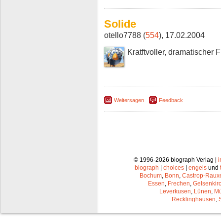
Solide
otello7788 (
554
), 17.02.2004
Kratftvoller, dramatische
Weitersagen
Feedback
© 1996-2026 biograph Verlag |
biograph
|
choices
|
engels
und
Bochum
,
Bonn
,
Castrop-Raux
Essen
,
Frechen
,
Gelsenkir
Leverkusen
,
Lünen
,
Mü
Recklinghausen
,