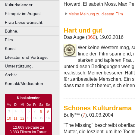
Howard, Elisabeth Moss, Max Per
Kulturkalender
Filmquiz im August
Meine Meinung zu diesem Film
Frau Liese wünscht.
Hart und gut
Bühne.
Das Auge (
360
), 19.02.2016
Film.
Wer keine Western mag, sol
Kunst.
finde den Film spannend, rea
Literatur und Vorträge.
starken und tapferen Frau,
unter diesen Bedingungen wenig Fe
Unterstützung.
realistisch. Meiner besseren Hälft
Archiv.
für zartbesaitete Menschen. Ein 
Kontakt/Mediadaten
dass man nicht bereut, sich eine
Kinokalender
Mo
Di
Mi
Do
Fr
Sa
So
Schönes Kulturdrama
3
4
5
6
7
8
9
Buffy*** (
7
), 01.03.2004
10
11
12
13
14
15
16
"The Missing" beschreibt oberfläc
12.669 Beiträge zu
Mutter, die loszieht, um ihre Toc
3.883 Filmen im Forum