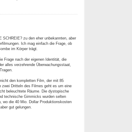
E SCHREIE? zu den eher unbekannten, aber
erfilmungen. Ich mag einfach die Frage, ob
Bombe im Körper trägt.
e Frage nach der eigenen Identität, die
der alles verzehrende Überwachungsstaat,
Tragen.
 nicht den kompletten Film, der mit 85
n zwei Dritteln des Filmes geht es um eine
cht beleuchtete Räume. Die dystopische
und technische Gimmicks wurden selten
h, wo die 40 Mio. Dollar Produktionskosten
 aber gut gelungen.