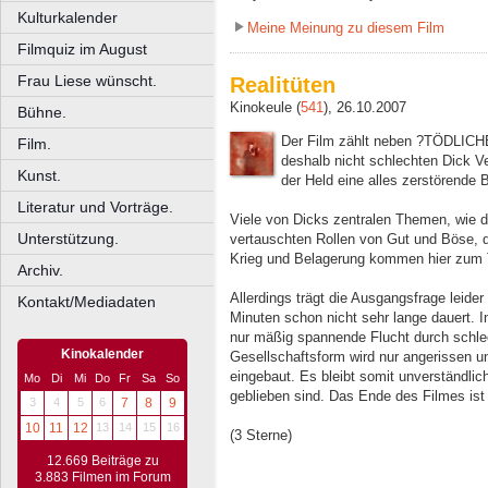
Kulturkalender
Meine Meinung zu diesem Film
Filmquiz im August
Frau Liese wünscht.
Realitüten
Kinokeule (
541
), 26.10.2007
Bühne.
Der Film zählt neben ?TÖDLICH
Film.
deshalb nicht schlechten Dick V
Kunst.
der Held eine alles zerstörende 
Literatur und Vorträge.
Viele von Dicks zentralen Themen, wie di
Unterstützung.
vertauschten Rollen von Gut und Böse, 
Krieg und Belagerung kommen hier zum 
Archiv.
Allerdings trägt die Ausgangsfrage leider
Kontakt/Mediadaten
Minuten schon nicht sehr lange dauert. I
nur mäßig spannende Flucht durch schle
Kinokalender
Gesellschaftsform wird nur angerissen 
eingebaut. Es bleibt somit unverständlic
Mo
Di
Mi
Do
Fr
Sa
So
geblieben sind. Das Ende des Filmes ist
3
4
5
6
7
8
9
10
11
12
13
14
15
16
(3 Sterne)
12.669 Beiträge zu
3.883 Filmen im Forum