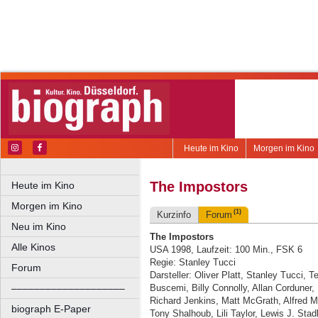
Heute im Kino
Morgen im Kino
The Impostors
Heute im Kino
Morgen im Kino
(1)
Kurzinfo
Forum
Neu im Kino
The Impostors
Alle Kinos
USA 1998, Laufzeit: 100 Min., FSK 6
Regie: Stanley Tucci
Forum
Darsteller: Oliver Platt, Stanley Tucci, 
––––––––––––––––––––
Buscemi, Billy Connolly, Allan Corduner,
Richard Jenkins, Matt McGrath, Alfred Mo
biograph E-Paper
Tony Shalhoub, Lili Taylor, Lewis J. Sta