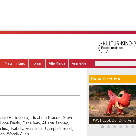
Neu im Kino
Forum
Alle Kinos
Anmelden
Neue Kinofilme
Teagle F. Bougere, Elizabeth Bracco, Steve
PAW Patrol: Der Dino-Film
 Hope Davis, Dana Ivey, Allison Janney,
lina, Isabella Rossellini, Campbell Scott,
dlen, Woody Allen