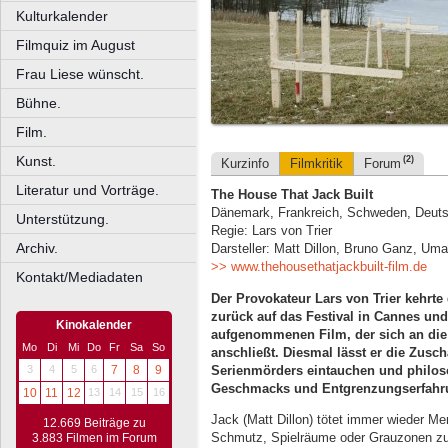
Kulturkalender
Filmquiz im August
Frau Liese wünscht.
Bühne.
Film.
Kunst.
(2)
Kurzinfo
Filmkritik
Forum
Literatur und Vorträge.
The House That Jack Built
Dänemark, Frankreich, Schweden, Deutsc
Unterstützung.
Regie: Lars von Trier
Archiv.
Darsteller: Matt Dillon, Bruno Ganz, U
>> www.thehousethatjackbuilt-film.de
Kontakt/Mediadaten
Der Provokateur Lars von Trier kehrte
zurück auf das Festival in Cannes und
Kinokalender
aufgenommenen Film, der sich an di
Mo
Di
Mi
Do
Fr
Sa
So
anschließt. Diesmal lässt er die Zusch
Serienmörders eintauchen und philoso
3
4
5
6
7
8
9
Geschmacks und Entgrenzungserfahru
10
11
12
13
14
15
16
Jack (Matt Dillon) tötet immer wieder M
12.669 Beiträge zu
Schmutz, Spielräume oder Grauzonen zu e
3.883 Filmen im Forum