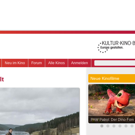
Neu im Kino
Forum
Alle Kinos
Anmelden
lt
Neue Kinofilme
PAW Patrol: Der Dino-Film