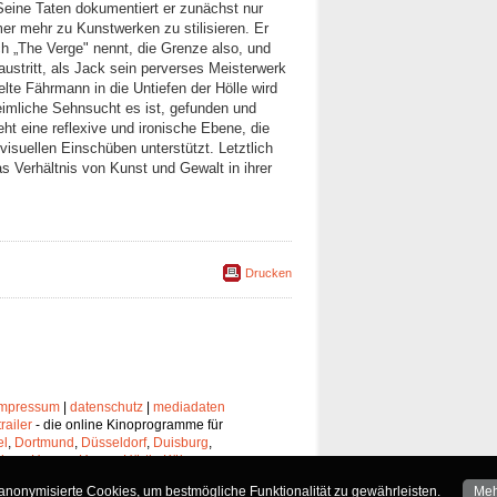
 Seine Taten dokumentiert er zunächst nur
mer mehr zu Kunstwerken zu stilisieren. Er
ich „The Verge" nennt, die Grenze also, und
ustritt, als Jack sein perverses Meisterwerk
lte Fährmann in die Untiefen der Hölle wird
imliche Sehnsucht es ist, gefunden und
ht eine reflexive und ironische Ebene, die
visuellen Einschüben unterstützt. Letztlich
s Verhältnis von Kunst und Gewalt in ihrer
Drucken
impressum
|
datenschutz
|
mediadaten
trailer
- die online Kinoprogramme für
el
,
Dortmund
,
Düsseldorf
,
Duisburg
,
chen
,
Hagen
,
Herne
,
Hürth
,
Köln
,
lheim
,
Neuss
,
Oberhausen
,
nonymisierte Cookies, um bestmögliche Funktionalität zu gewährleisten.
Meh
Solingen
und
Wuppertal