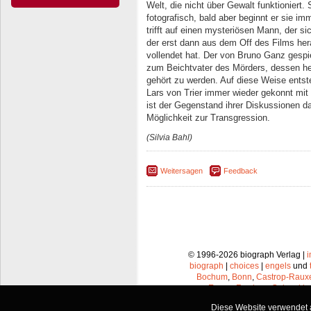
Welt, die nicht über Gewalt funktioniert.
fotografisch, bald aber beginnt er sie im
trifft auf einen mysteriösen Mann, der s
der erst dann aus dem Off des Films hera
vollendet hat. Der von Bruno Ganz gespie
zum Beichtvater des Mörders, dessen he
gehört zu werden. Auf diese Weise entste
Lars von Trier immer wieder gekonnt mit 
ist der Gegenstand ihrer Diskussionen da
Möglichkeit zur Transgression.
(Silvia Bahl)
Weitersagen
Feedback
© 1996-2026 biograph Verlag |
biograph
|
choices
|
engels
und
Bochum
,
Bonn
,
Castrop-Raux
Essen
,
Frechen
,
Gelsenkir
Leverkusen
,
Lünen
,
Mü
Diese Website verwendet a
Recklinghausen
,