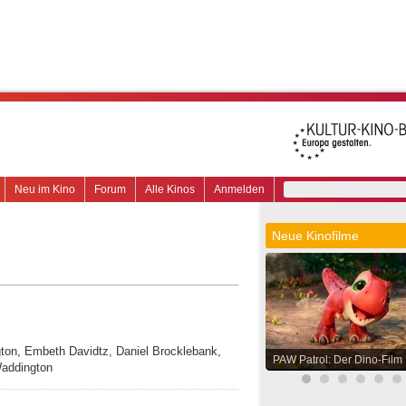
Neu im Kino
Forum
Alle Kinos
Anmelden
Neue Kinofilme
gton, Embeth Davidtz, Daniel Brocklebank,
PAW Patrol: Der Dino-Film
Waddington