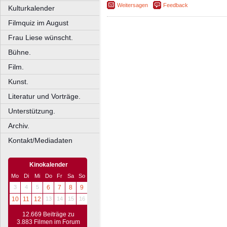
Weitersagen
Feedback
Kulturkalender
Filmquiz im August
Frau Liese wünscht.
Bühne.
Film.
Kunst.
Literatur und Vorträge.
Unterstützung.
Archiv.
Kontakt/Mediadaten
Kinokalender
Mo
Di
Mi
Do
Fr
Sa
So
3
4
5
6
7
8
9
10
11
12
13
14
15
16
12.669 Beiträge zu
3.883 Filmen im Forum