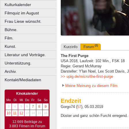
Kulturkalender
Filmquiz im August
Frau Liese wünscht.
Bühne.
Film.
Kunst.
(2)
Kurzinfo
Forum
Literatur und Vorträge.
The First Purge
USA 2018, Laufzeit: 102 Min., FSK 18
Unterstützung.
Regie: Gerard McMurray
Archiv.
Darsteller: Y'lan Noel, Lex Scott Davis,
>> upig.de/micro/the-first-purge
Kontakt/Mediadaten
Meine Meinung zu diesem Film
Kinokalender
Endzeit
Mo
Di
Mi
Do
Fr
Sa
So
Gorgo74 (
57
), 05.03.2019
3
4
5
6
7
8
9
10
11
12
13
14
15
16
Düster und ganz schön Furcht erregend. 
12.669 Beiträge zu
3.883 Filmen im Forum