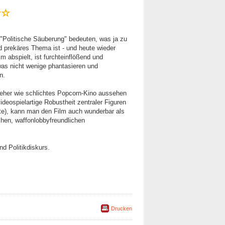
☆☆
 "Politische Säuberung" bedeuten, was ja zu
d prekäres Thema ist - und heute wieder
m abspielt, ist furchteinflößend und
as nicht wenige phantasieren und
n.
eher wie schlichtes Popcorn-Kino aussehen
ideospielartige Robustheit zentraler Figuren
te), kann man den Film auch wunderbar als
schen, waffonlobbyfreundlichen
d Politikdiskurs.
Drucken