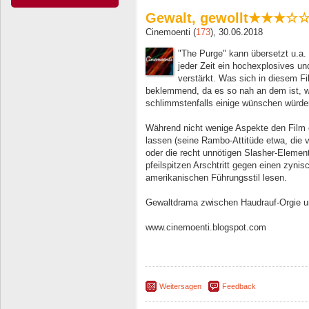
Gewalt, gewollt★★★☆
Cinemoenti (
173
), 30.06.2018
"The Purge" kann übersetzt u.a.
jeder Zeit ein hochexplosives un
verstärkt. Was sich in diesem Fil
beklemmend, da es so nah an dem ist, w
schlimmstenfalls einige wünschen würde
Während nicht wenige Aspekte den Film 
lassen (seine Rambo-Attitüde etwa, die v
oder die recht unnötigen Slasher-Elemen
pfeilspitzen Arschtritt gegen einen zyni
amerikanischen Führungsstil lesen.
Gewaltdrama zwischen Haudrauf-Orgie un
www.cinemoenti.blogspot.com
Weitersagen
Feedback