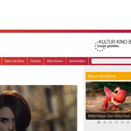
Neu im Kino
Forum
Alle Kinos
Anmelden
Neue Kinofilme
PAW Patrol: Der Dino-Film