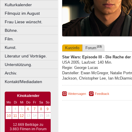
Kulturkalender
Filmquiz im August
Frau Liese wünscht.
Bühne.
Film.
Kunst.
(13)
Kurzinfo
Forum
Literatur und Vorträge.
Star Wars: Episode III - Die Rache der
USA 2005, Laufzeit: 140 Min.
Unterstützung.
Regie: George Lucas
Archiv.
Darsteller: Ewan McGregor, Natalie Por
Jackson, Christopher Lee, Ian McDiarmi
Kontakt/Mediadaten
Weitersagen
Feedback
Kinokalender
Mo
Di
Mi
Do
Fr
Sa
So
3
4
5
6
7
8
9
10
11
12
13
14
15
16
12.669 Beiträge zu
3.883 Filmen im Forum