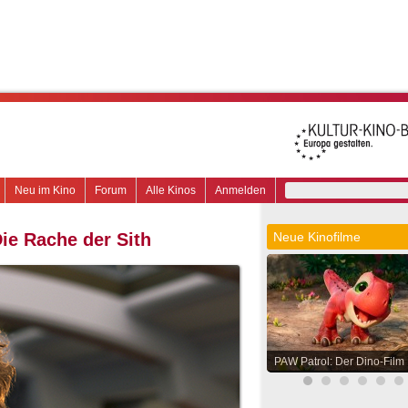
Neu im Kino
Forum
Alle Kinos
Anmelden
Die Rache der Sith
Neue Kinofilme
PAW Patrol: Der Dino-Film