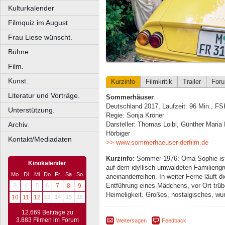
Kulturkalender
Filmquiz im August
Frau Liese wünscht.
Bühne.
Film.
Kunst.
Kurzinfo
Filmkritik
Trailer
For
Literatur und Vorträge.
Sommerhäuser
Deutschland 2017, Laufzeit: 96 Min., FS
Unterstützung.
Regie: Sonja Kröner
Archiv.
Darsteller: Thomas Loibl, Günther Maria
Hörbiger
Kontakt/Mediadaten
>> www.sommerhaeuser-derfilm.de
Kurzinfo:
Sommer 1976: Oma Sophie ist
Kinokalender
auf dem idyllisch umwaldeten Familien
Mo
Di
Mi
Do
Fr
Sa
So
aneinanderreihen. In weiter Ferne läuft 
Entführung eines Mädchens, vor Ort tr
3
4
5
6
7
8
9
Heimeligkeit. Großes, nostalgisches, w
10
11
12
13
14
15
16
12.669 Beiträge zu
3.883 Filmen im Forum
Weitersagen
Feedback