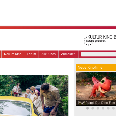
Neu im Kino
Forum
Alle Kinos
Anmelden
Neue Kinofilme
PAW Patrol: Der Dino-Film