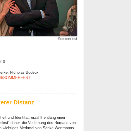
Sommerfest
K 0
derke, Nicholas Bodeux
/null/SOMMERFEST
erer Distanz
t und Identität, erzählt entlang einer
fest“ daher, die Verfilmung des Romans von
ein wichtiges Merkmal von Sönke Wortmanns