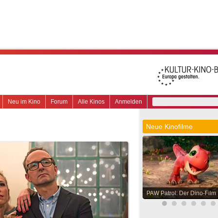
Neu im Kino
Forum
Alle Kinos
Anmelden
Neue Kinofilme
PAW Patrol: Der Dino-Film