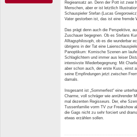
Regieansatz an. Denn der Pott ist zwar h
Menschen, aber er ist letztlich Illustra
Schauspieler Stefan (Lucas Gregorowicz)
Vater gestorben ist, das ist eine fremde W
Das prägt denn auch die Perspektive, au
Zuschauer begegnen. Ob es Stefans Kump
Alltagsphilosoph, ob es die wunderbar e
übrigens in der Tat eine Laienschauspiel
Panoptikum: Komische Szenen am laufen
Schlaglichtern und immer aus leiser Dist
intensivste Wiederbegegnung: Mit Charlie
aber schon auch, der erste Kuss, einst al
seine Empfindungen jetzt zwischen Fremd
damals.
Insgesamt ist „Sommerfest“ eine unterh
Charme, voll schräger wie anrührender 
mal dezenten Regisseurs. Der, ehe Szen
Tussenfamilie vorm TV zur Freakshow ab
die Gags nicht zu sehr forciert und drama
etwas erzählen sollen.