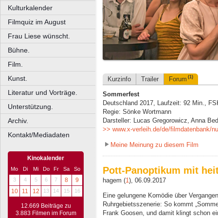
Kulturkalender
Filmquiz im August
Frau Liese wünscht.
Bühne.
Film.
Kunst.
(1)
Kurzinfo
Trailer
Forum
Literatur und Vorträge.
Sommerfest
Deutschland 2017, Laufzeit: 92 Min., FS
Unterstützung.
Regie: Sönke Wortmann
Archiv.
Darsteller: Lucas Gregorowicz, Anna Be
>> www.x-verleih.de/de/filmdatenbank
Kontakt/Mediadaten
Meine Meinung zu diesem Film
Kinokalender
Pott-Panoptikum mit heit
Mo
Di
Mi
Do
Fr
Sa
So
hagem (
1
), 06.09.2017
3
4
5
6
7
8
9
10
11
12
13
14
15
16
Eine gelungene Komödie über Vergangenhei
Ruhrgebietsszenerie: So kommt „Sommer
12.669 Beiträge zu
Frank Goosen, und damit klingt schon 
3.883 Filmen im Forum