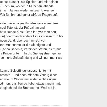
öchst präsent, als Spielort und mit seinen
tion. Bochum, wo der in München lebende
 nach Jahren wieder auftaucht, weil sein
elt für ihn, und daher wirft es Fragen auf.
s der die witzigen Ruhr-Impressionen dem
el Toto ist, der Fußballfan und
cht wirkende Kiosk-Oma ist (wie man hört,
erin) oder manch andere Figur in diesem Ruhr-
den Band, aber doch im Stil von
anz. Ausnahme ist die wichtigste und
 (Anna Bederke) verbindet Stefan, nicht nur,
s Kinder unterm Tisch. Sie registriert genau
eln und Selbstfindung und will nun mehr als
altsame Selbstfindungsgeschichte mit
Momente – und eben mit dem Vorzug eines
en wie im Wohnzimmer der leicht asigen
driften, das Tempo lieber etwas rausnimmt,
turgisch auf die Bremse tritt. Weil sie ja