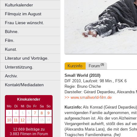
Kulturkalender
Filmquiz im August
Frau Liese wünscht.
Bühne.
Film.
Kunst.
Literatur und Vorträge.
(3)
Kurzinfo
Forum
Unterstützung.
Small World (2010)
Archiv.
D/F 2010, Laufzeit: 98 Min., FSK 6
Kontakt/Mediadaten
Regie: Bruno Chiche
Darsteller: Gérard Depardieu, Alexandra M
>> www.smallworld-film.de
Kinokalender
Mo
Di
Mi
Do
Fr
Sa
So
Kurzinfo:
Als Konrad (Gérard Depardieu) 
vermögenden Familie aufgenommen, mit 
3
4
5
6
7
8
9
aufgewachsen ist. Als der von Alzheimer
10
11
12
13
14
15
16
Vergangenheit aufwirft, stößt dies auf w
(Alexandra Maria Lara), die mit dem Sohn 
12.669 Beiträge zu
3.883 Filmen im Forum
Tragisches Familiendrama.
(he)