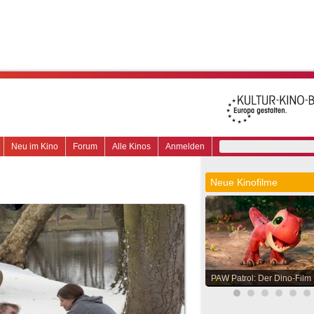
Neu im Kino
Forum
Alle Kinos
Anmelden
Neue Kinofilme
PAW Patrol: Der Dino-Film