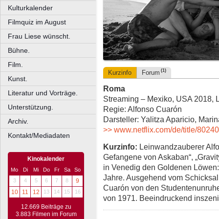
Kulturkalender
Filmquiz im August
Frau Liese wünscht.
Bühne.
Film.
(1)
Kurzinfo
Forum
Kunst.
Roma
Literatur und Vorträge.
Streaming – Mexiko, USA 2018, L
Unterstützung.
Regie: Alfonso Cuarón
Darsteller: Yalitza Aparicio, Mari
Archiv.
>> www.netflix.com/de/title/8024
Kontakt/Mediadaten
Kurzinfo:
Leinwandzauberer Alfon
Gefangene von Askaban“, „Gravity“
Kinokalender
in Venedig den Goldenen Löwen: 
Mo
Di
Mi
Do
Fr
Sa
So
Jahre. Ausgehend vom Schicksal
3
4
5
6
7
8
9
Cuarón von den Studentenunruh
10
11
12
13
14
15
16
von 1971. Beeindruckend inszen
12.669 Beiträge zu
3.883 Filmen im Forum