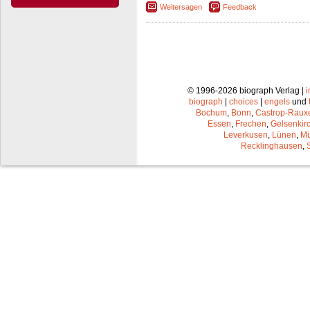
Weitersagen
Feedback
© 1996-2026 biograph Verlag |
biograph
|
choices
|
engels
und
Bochum
,
Bonn
,
Castrop-Raux
Essen
,
Frechen
,
Gelsenkir
Leverkusen
,
Lünen
,
Mü
Recklinghausen
,