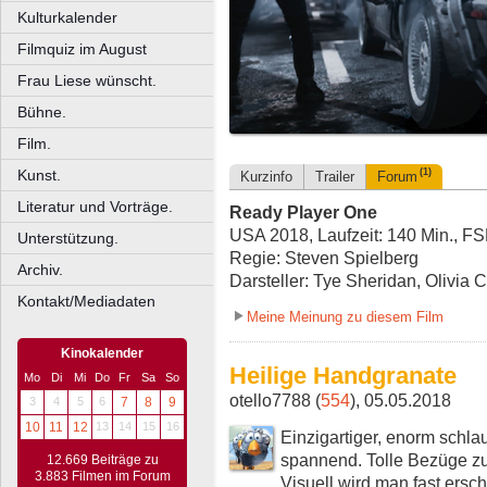
Kulturkalender
Filmquiz im August
Frau Liese wünscht.
Bühne.
Film.
Kunst.
(1)
Kurzinfo
Trailer
Forum
Literatur und Vorträge.
Ready Player One
USA 2018, Laufzeit: 140 Min., F
Unterstützung.
Regie: Steven Spielberg
Archiv.
Darsteller: Tye Sheridan, Olivi
Kontakt/Mediadaten
Meine Meinung zu diesem Film
Kinokalender
Heilige Handgranate
Mo
Di
Mi
Do
Fr
Sa
So
otello7788 (
554
), 05.05.2018
3
4
5
6
7
8
9
10
11
12
13
14
15
16
Einzigartiger, enorm schlau
spannend. Tolle Bezüge zu
12.669 Beiträge zu
3.883 Filmen im Forum
Visuell wird man fast ersc