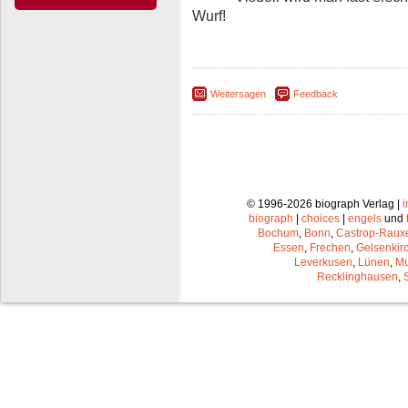
Wurf!
Weitersagen
Feedback
© 1996-2026 biograph Verlag |
biograph
|
choices
|
engels
und
Bochum
,
Bonn
,
Castrop-Raux
Essen
,
Frechen
,
Gelsenkir
Leverkusen
,
Lünen
,
Mü
Recklinghausen
,