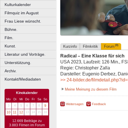
Kulturkalender
Filmquiz im August
Frau Liese wünscht.
Bühne.
Film.
Kunst.
(0)
Kurzinfo
Filmkritik
Forum
Literatur und Vorträge.
Radical – Eine Klasse für sich
USA 2023, Laufzeit: 126 Min., F
Unterstützung.
Regie: Christopher Zalla
Archiv.
Darsteller: Eugenio Derbez, Dani
Kontakt/Mediadaten
>> 24-bilder.de/filmdetail.php?id
Meine Meinung zu diesem Film
Kinokalender
Mo
Di
Mi
Do
Fr
Sa
So
Weitersagen
Feedback
3
4
5
6
7
8
9
10
11
12
13
14
15
16
12.669 Beiträge zu
3.883 Filmen im Forum