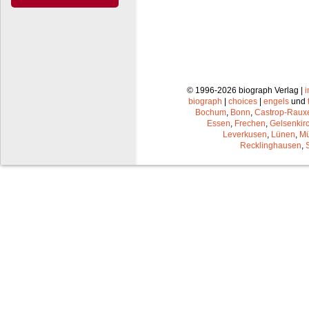
© 1996-2026 biograph Verlag |
biograph
|
choices
|
engels
und
Bochum
,
Bonn
,
Castrop-Raux
Essen
,
Frechen
,
Gelsenkir
Leverkusen
,
Lünen
,
Mü
Recklinghausen
,