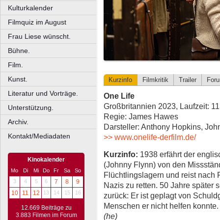
Kulturkalender
Filmquiz im August
Frau Liese wünscht.
Bühne.
Film.
Kunst.
Kurzinfo
Filmkritik
Trailer
For
Literatur und Vorträge.
One Life
Großbritannien 2023, Laufzeit: 1
Unterstützung.
Regie: James Hawes
Archiv.
Darsteller: Anthony Hopkins, Joh
Kontakt/Mediadaten
>> www.onelife-derfilm.de/
Kurzinfo:
1938 erfährt der engli
Kinokalender
(Johnny Flynn) von den Missstän
Mo
Di
Mi
Do
Fr
Sa
So
Flüchtlingslagern und reist nach
3
4
5
6
7
8
9
Nazis zu retten. 50 Jahre später
10
11
12
13
14
15
16
zurück: Er ist geplagt von Schuld
Menschen er nicht helfen konnte
12.669 Beiträge zu
(he)
3.883 Filmen im Forum