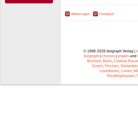
Weitersagen
Feedback
© 1996-2026 biograph Verlag |
biograph
|
choices
|
engels
und
Bochum
,
Bonn
,
Castrop-Raux
Essen
,
Frechen
,
Gelsenkir
Leverkusen
,
Lünen
,
Mü
Recklinghausen
,