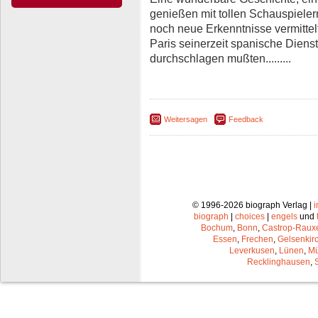
genießen mit tollen Schauspieler
noch neue Erkenntnisse vermittelt.
Paris seinerzeit spanische Diens
durchschlagen mußten.........
Weitersagen
Feedback
© 1996-2026 biograph Verlag |
biograph
|
choices
|
engels
und
Bochum
,
Bonn
,
Castrop-Raux
Essen
,
Frechen
,
Gelsenkir
Leverkusen
,
Lünen
,
Mü
Recklinghausen
,