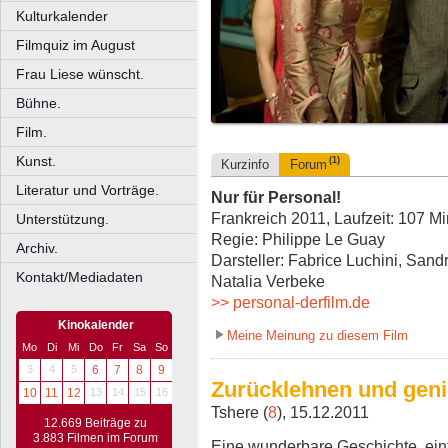
Kulturkalender
Filmquiz im August
Frau Liese wünscht.
Bühne.
Film.
Kunst.
(1)
Kurzinfo
Forum
Literatur und Vorträge.
Nur für Personal!
Frankreich 2011, Laufzeit: 107 Mi
Unterstützung.
Regie: Philippe Le Guay
Archiv.
Darsteller: Fabrice Luchini, San
Kontakt/Mediadaten
Natalia Verbeke
>> personal-derfilm.de
Kinokalender
Meine Meinung zu diesem Film
Mo
Di
Mi
Do
Fr
Sa
So
3
4
5
6
7
8
9
Zurücklehnen und gen
10
11
12
13
14
15
16
Tshere (
8
), 15.12.2011
12.669 Beiträge zu
3.883 Filmen im Forum
Eine wunderbare Geschichte, ein