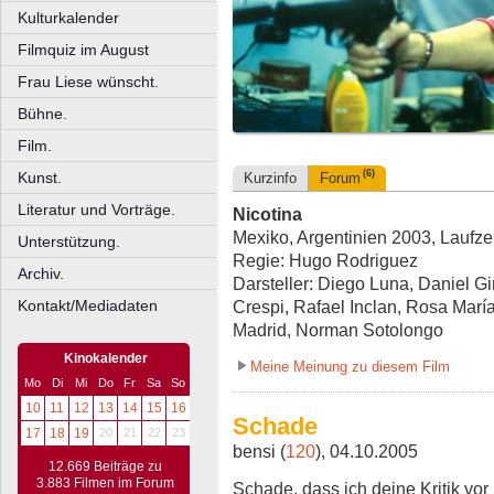
Kulturkalender
Filmquiz im August
Frau Liese wünscht.
Bühne.
Film.
(6)
Kunst.
Kurzinfo
Forum
Literatur und Vorträge.
Nicotina
Mexiko, Argentinien 2003, Laufzei
Unterstützung.
Regie: Hugo Rodriguez
Archiv.
Darsteller: Diego Luna, Daniel 
Kontakt/Mediadaten
Crespi, Rafael Inclan, Rosa Marí
Madrid, Norman Sotolongo
Kinokalender
Meine Meinung zu diesem Film
Mo
Di
Mi
Do
Fr
Sa
So
10
11
12
13
14
15
16
Schade
17
18
19
20
21
22
23
bensi (
120
), 04.10.2005
12.669 Beiträge zu
3.883 Filmen im Forum
Schade, dass ich deine Kritik vo