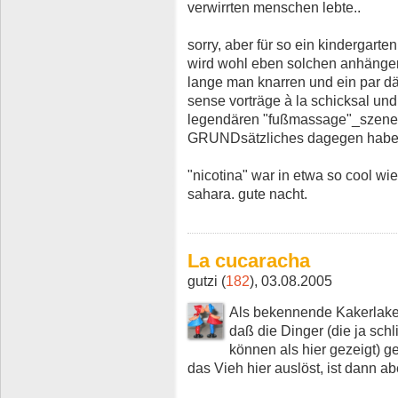
verwirrten menschen lebte..
sorry, aber für so ein kindergarte
wird wohl eben solchen anhängern 
lange man knarren und ein par dä
sense vorträge à la schicksal und z
legendären "fußmassage"_szene in
GRUNDsätzliches dagegen habe, s
"nicotina" war in etwa so cool w
sahara. gute nacht.
La cucaracha
gutzi (
182
), 03.08.2005
Als bekennende Kakerlake
daß die Dinger (die ja sch
können als hier gezeigt) ge
das Vieh hier auslöst, ist dann a