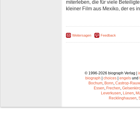
miterleben, die für viele Beteilig
kleiner Film aus Mexiko, der es i
Weitersagen
Feedback
© 1996-2026 biograph Verlag |
biograph
|
choices
|
engels
und
Bochum
,
Bonn
,
Castrop-Raux
Essen
,
Frechen
,
Gelsenkir
Leverkusen
,
Lünen
,
Mü
Recklinghausen
,