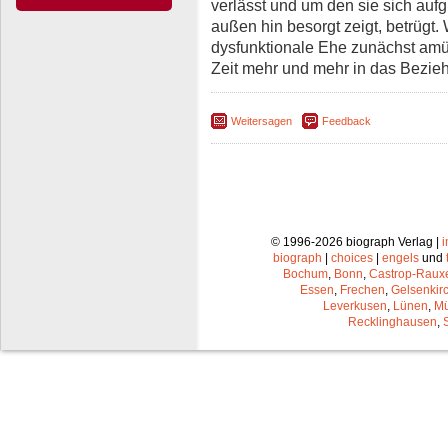
verlässt und um den sie sich auf
außen hin besorgt zeigt, betrügt.
dysfunktionale Ehe zunächst amüs
Zeit mehr und mehr in das Bezie
Weitersagen
Feedback
© 1996-2026 biograph Verlag |
biograph
|
choices
|
engels
und
Bochum
,
Bonn
,
Castrop-Raux
Essen
,
Frechen
,
Gelsenkir
Leverkusen
,
Lünen
,
Mü
Recklinghausen
,