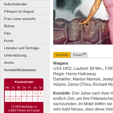
Kulturkalender
Filmquiz im August
Frau Liese wünscht.
Bühne.
Film.
Kunst.
Literatur und Vorträge.
(0)
Kurzinfo
Forum
Unterstützung.
Archiv.
Niagara
USA 1952, Laufzeit: 89 Min., FSK
Kontakt/Mediadaten
Regie: Henry Hathaway
Darsteller: Marilyn Monroe, Jose
Kinokalender
Adams, Denis O'Dea, Richard All
Mo
Di
Mi
Do
Fr
Sa
So
Kurzinfo:
Drei Jahre nach ihrer H
3
4
5
6
7
8
9
endlich Zeit, um ihre Flitter­woc
10
11
12
13
14
15
16
nachzuholen. Im Motel treffen si
12.669 Beiträge zu
sehr bald heraus, dass diese ih
3.883 Filmen im Forum