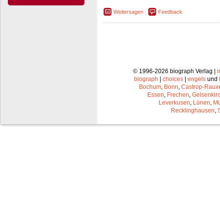
Weitersagen
Feedback
© 1996-2026 biograph Verlag |
biograph
|
choices
|
engels
und
Bochum
,
Bonn
,
Castrop-Raux
Essen
,
Frechen
,
Gelsenkir
Leverkusen
,
Lünen
,
Mü
Recklinghausen
,