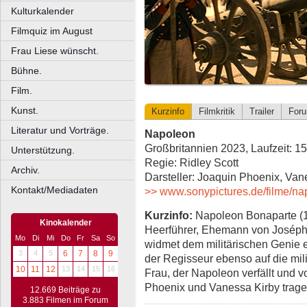
Kulturkalender
Filmquiz im August
Frau Liese wünscht.
Bühne.
Film.
Kunst.
Kurzinfo
Filmkritik
Trailer
For
Literatur und Vorträge.
Napoleon
Großbritannien 2023, Laufzeit: 1
Unterstützung.
Regie: Ridley Scott
Archiv.
Darsteller: Joaquin Phoenix, Van
Kontakt/Mediadaten
>> www.sonypictures.de/filme/na
Kurzinfo:
Napoleon Bonaparte (1
Kinokalender
Heerführer, Ehemann von Joséphi
Mo
Di
Mi
Do
Fr
Sa
So
widmet dem militärischen Genie e
3
4
5
6
7
8
9
der Regisseur ebenso auf die mili
10
11
12
13
14
15
16
Frau, der Napoleon verfällt und vo
Phoenix und Vanessa Kirby trage
12.669 Beiträge zu
3.883 Filmen im Forum