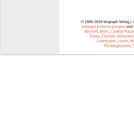
© 1996-2026 biograph Verlag |
biograph
|
choices
|
engels
und
Bochum
,
Bonn
,
Castrop-Raux
Essen
,
Frechen
,
Gelsenkir
Leverkusen
,
Lünen
,
Mü
Recklinghausen
,