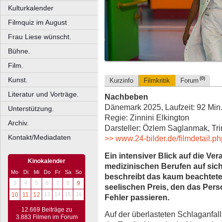
Kulturkalender
Filmquiz im August
Frau Liese wünscht.
Bühne.
Film.
Kunst.
(0)
Kurzinfo
Filmkritik
Forum
Literatur und Vorträge.
Nachbeben
Dänemark 2025, Laufzeit: 92 Min
Unterstützung.
Regie: Zinnini Elkington
Archiv.
Darsteller: Özlem Saglanmak, Tri
Kontakt/Mediadaten
>> www.24-bilder.de/filmdetail.p
Ein intensiver Blick auf die Ve
Kinokalender
medizinischen Berufen auf sic
Mo
Di
Mi
Do
Fr
Sa
So
beschreibt das kaum beachtet
3
4
5
6
7
8
9
seelischen Preis, den das Per
10
11
12
13
14
15
16
Fehler passieren.
12.669 Beiträge zu
Auf der überlasteten Schlaganfal
3.883 Filmen im Forum