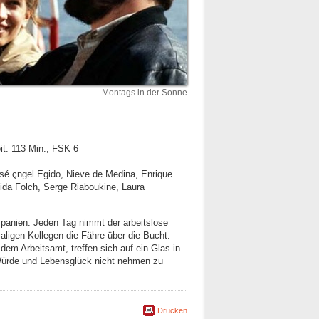
Montags in der Sonne
eit: 113 Min., FSK 6
osé çngel Egido, Nieve de Medina, Enrique
Aida Folch, Serge Riaboukine, Laura
spanien: Jeden Tag nimmt der arbeitslose
ligen Kollegen die Fähre über die Bucht.
em Arbeitsamt, treffen sich auf ein Glas in
Würde und Lebensglück nicht nehmen zu
Drucken