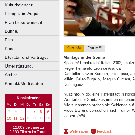
Kulturkalender
Filmquiz im August
Frau Liese wünscht.
Bühne.
Film.
(6)
Kurzinfo
Forum
Kunst.
Literatur und Vorträge.
Montags in der Sonne
Spanien/ Frankreich/ Italien 2002, Laufz
Unterstützung.
Regie: Fernando León de Aranoa
Darsteller: Javier Bardem, Luis Tosar, J
Archiv.
Villén, Celso Bugallo, Joaquin Climent, 
Kontakt/Mediadaten
Dominguez
Kurzinfo:
Vigo, eine Hafenstadt in Nord
Kinokalender
Werftarbeiter Santa zusammen mit ehema
Alle zusammen stehen sie Schlange auf d
Mo
Di
Mi
Do
Fr
Sa
So
Ricos Bar und versuchen, sich Humor, 
3
4
5
6
7
8
9
lassen.
(plb)
10
11
12
13
14
15
16
12.669 Beiträge zu
Weitersagen
Feedback
3.883 Filmen im Forum