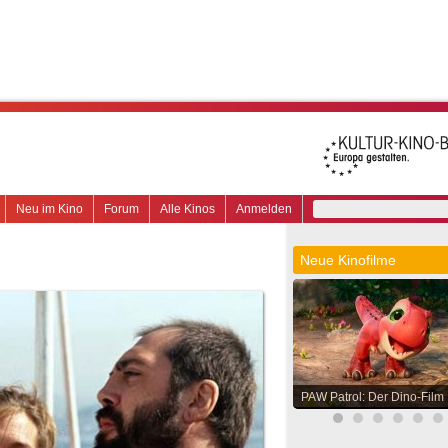
Neu im Kino
Forum
Alle Kinos
Anmelden
Neue Kinofilme
PAW Patrol: Der Dino-Film