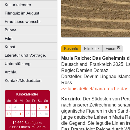
Kulturkalender
Filmquiz im August
Frau Liese wünscht.
Bühne.
Film.
Kunst.
(1)
Kurzinfo
Filmkritik
Forum
Literatur und Vorträge.
Maria Reiche: Das Geheimnis d
Unterstützung.
Deutschland, Frankreich 2025, La
Regie: Damien Dorsaz
Archiv.
Darsteller: Devrim Lingnau Islamo
Kontakt/Mediadaten
Ross
>> tobis.de/titel/maria-reiche-da
Kinokalender
Kurzinfo:
Der Südosten von Peru
Mo
Di
Mi
Do
Fr
Sa
So
nach unserer Zeitrechnung scharr
3
4
5
6
7
8
9
gigantische Figuren in den Sand 
10
11
12
13
14
15
16
junge deutsche Lehrerin Maria Re
die Gegend. Sie legt die Linien fr
12.669 Beiträge zu
3.883 Filmen im Forum
Das Drama folgt Reiche durch Wi