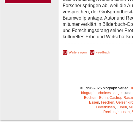
Forscher springen ab, weil die A
versprechen, der Großgrundbesitze
Baumwollplantage. Autor und Reg
mitunter verklärt in Bilderbuch-Op
und Forschungsdrang seiner Prota
kulturelles Erbe und Wirtschaftsi
Weitersagen
Feedback
© 1996-2026 biograph Verlag |
biograph
|
choices
|
engels
und
Bochum
,
Bonn
,
Castrop-Raux
Essen
,
Frechen
,
Gelsenkir
Leverkusen
,
Lünen
,
Mü
Recklinghausen
,