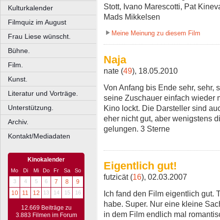
Stott, Ivano Marescotti, Pat Kine
Kulturkalender
Mads Mikkelsen
Filmquiz im August
Meine Meinung zu diesem Film
Frau Liese wünscht.
Bühne.
Naja
Film.
nate (
49
), 18.05.2010
Kunst.
Von Anfang bis Ende sehr, sehr, s
Literatur und Vorträge.
seine Zuschauer einfach wieder 
Kino lockt. Die Darsteller sind au
Unterstützung.
eher nicht gut, aber wenigstens 
Archiv.
gelungen. 3 Sterne
Kontakt/Mediadaten
Kinokalender
Eigentlich gut!
Mo
Di
Mi
Do
Fr
Sa
So
futzicät (
16
), 02.03.2007
3
4
5
6
7
8
9
Ich fand den Film eigentlich gut.
10
11
12
13
14
15
16
habe. Super. Nur eine kleine Sa
12.669 Beiträge zu
in dem Film endlich mal romanti
3.883 Filmen im Forum