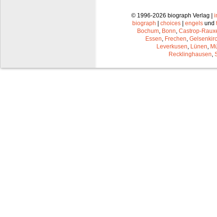
© 1996-2026 biograph Verlag |
biograph
|
choices
|
engels
und
Bochum
,
Bonn
,
Castrop-Raux
Essen
,
Frechen
,
Gelsenkir
Leverkusen
,
Lünen
,
Mü
Recklinghausen
,