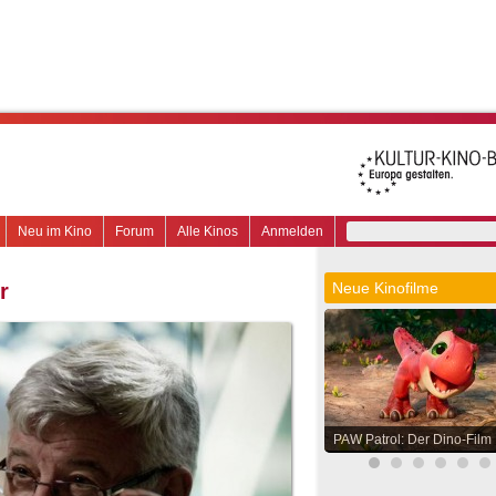
Neu im Kino
Forum
Alle Kinos
Anmelden
r
Neue Kinofilme
PAW Patrol: Der Dino-Film