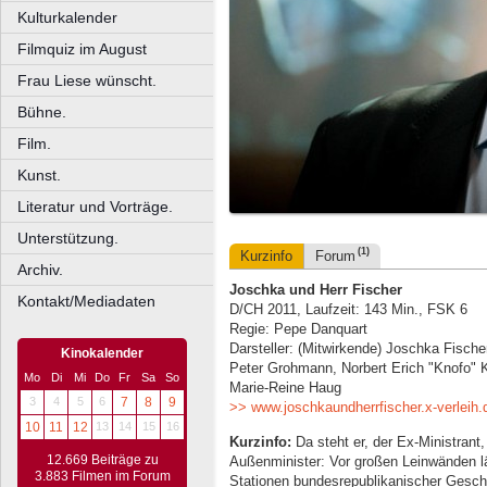
Kulturkalender
Filmquiz im August
Frau Liese wünscht.
Bühne.
Film.
Kunst.
Literatur und Vorträge.
Unterstützung.
(1)
Kurzinfo
Forum
Archiv.
Joschka und Herr Fischer
Kontakt/Mediadaten
D/CH 2011, Laufzeit: 143 Min., FSK 6
Regie: Pepe Danquart
Darsteller: (Mitwirkende) Joschka Fisch
Kinokalender
Peter Grohmann, Norbert Erich "Knofo" K
Mo
Di
Mi
Do
Fr
Sa
So
Marie-Reine Haug
3
4
5
6
7
8
9
>> www.joschkaundherrfischer.x-verleih.
10
11
12
13
14
15
16
Kurzinfo:
Da steht er, der Ex-Ministrant
12.669 Beiträge zu
Außenminister: Vor großen Leinwänden lä
3.883 Filmen im Forum
Stationen bundesrepublikanischer Gesch