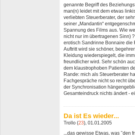
genannte Begriff des Beziehungst
man(n) leidet mit dem etwas link
verliebten Steuerberater, der seh
seiner „Mandantin“ entgegenschm
Spannung des Films aus. Wie weit
nicht nur im übertragenen Sinn) 
erotisch Sandrinne Bonnaire die R
Auftritt wird sie schöner, begehre
Kleidung wiederspiegelt, die imm
freundlicher wird. Sehr schön au
dem klaustrophoben Patienten d
Rande: mich als Steuerberater h
Fachgespräche nicht so recht über
der Synchronisation hängengebl
Gesamteindruck nichts ändert - e
Da ist Es wieder...
Trollo (
23
), 01.01.2005
...das gewisse Etwas, was "den f