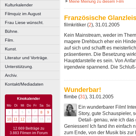
Meine Meinung zu diesem Film
Kulturkalender
Filmquiz im August
Französische Glanzlei
Frau Liese wünscht.
filmkritiker (
2
), 31.01.2005
Bühne.
Kein Mainstream, weder im Them
Film.
magere Drehbuch eher ein Hinder
auf sich und schafft es meisterli
Kunst.
präsentieren. Die Besetzung wirk
Literatur und Vorträge.
Hauptdarstelle es sein. Von An
irgendwie spannend. Die Schluß- 
Unterstützung.
Archiv.
Kontakt/Mediadaten
Wunderbar!
flimbe (
31
), 31.01.2005
Kinokalender
Mo
Di
Mi
Do
Fr
Sa
So
Ein wunderbarer Film! Inte
3
4
5
6
7
8
9
Story, gute Schauspieler, s
Detail- genau, wie ich das 
10
11
12
13
14
15
16
Geniessen! Ich fand ihn einfach 
12.669 Beiträge zu
zum Ende, von der Musik bis zur
3.883 Filmen im Forum