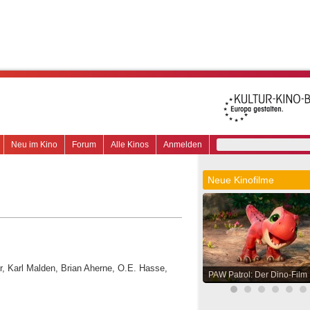
Neu im Kino
Forum
Alle Kinos
Anmelden
Neue Kinofilme
r, Karl Malden, Brian Aherne, O.E. Hasse,
PAW Patrol: Der Dino-Film