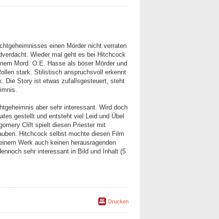
ichtgeheimnisses einen Mörder nicht verraten
rdverdacht. Wieder mal geht es bei Hitchcock
einem Mord. O.E. Hasse als böser Mörder und
ollen stark. Stilistisch anspruchsvoll erkennt
. Die Story ist etwas zufallsgesteuert, steht
imnis.
htgeheimnis aber sehr interessant. Wird doch
es gestellt und entsteht viel Leid und Übel
mery Clift spielt diesen Priester mit
auben. Hitchcock selbst mochte diesen Film
 seinem Werk auch keinen herausragenden
ennoch sehr interessant in Bild und Inhalt (5
Drucken