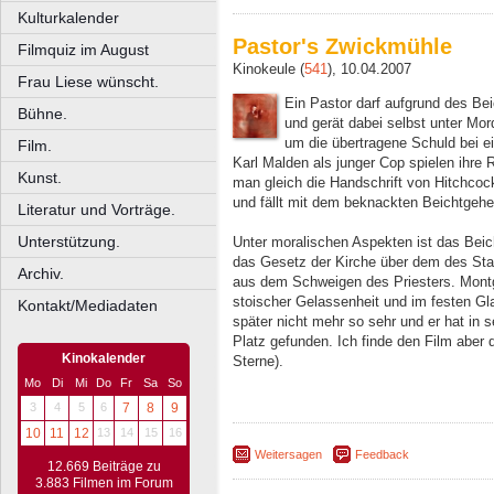
Kulturkalender
Pastor's Zwickmühle
Filmquiz im August
Kinokeule (
541
), 10.04.2007
Frau Liese wünscht.
Ein Pastor darf aufgrund des Be
Bühne.
und gerät dabei selbst unter Mo
um die übertragene Schuld bei 
Film.
Karl Malden als junger Cop spielen ihre R
Kunst.
man gleich die Handschrift von Hitchcock
und fällt mit dem beknackten Beichtgehe
Literatur und Vorträge.
Unterstützung.
Unter moralischen Aspekten ist das Beic
das Gesetz der Kirche über dem des Staat
Archiv.
aus dem Schweigen des Priesters. Montgo
stoischer Gelassenheit und im festen Gl
Kontakt/Mediadaten
später nicht mehr so sehr und er hat in
Platz gefunden. Ich finde den Film aber d
Kinokalender
Sterne).
Mo
Di
Mi
Do
Fr
Sa
So
3
4
5
6
7
8
9
10
11
12
13
14
15
16
Weitersagen
Feedback
12.669 Beiträge zu
3.883 Filmen im Forum