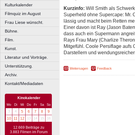
Kulturkalender
Kurzinfo:
Will Smith als Schwerkr
Filmquiz im August
Superheld ohne Supercape: Mr. C
lässig und macht beim Retten mehr
Frau Liese wünscht.
Einer davon ist Ray (Jason Batema
Bühne.
dass auch ein Supermann angreif
Rays Frau Mary (Charlize Theron)
Film.
Mitgefühl. Coole Persiflage aufs
Kunst.
Darstellern und wendungsreicher
Literatur und Vorträge.
Unterstützung.
Weitersagen
Feedback
Archiv.
Kontakt/Mediadaten
Kinokalender
Mo
Di
Mi
Do
Fr
Sa
So
3
4
5
6
7
8
9
10
11
12
13
14
15
16
12.669 Beiträge zu
3.883 Filmen im Forum