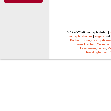
© 1996-2026 biograph Verlag |
biograph
|
choices
|
engels
und
Bochum
,
Bonn
,
Castrop-Raux
Essen
,
Frechen
,
Gelsenkir
Leverkusen
,
Lünen
,
Mü
Recklinghausen
,