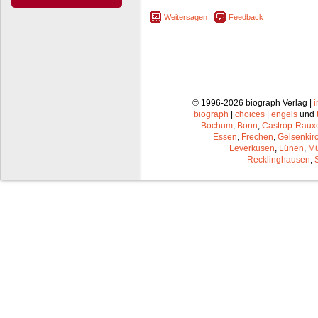
Weitersagen
Feedback
© 1996-2026 biograph Verlag |
biograph
|
choices
|
engels
und
Bochum
,
Bonn
,
Castrop-Raux
Essen
,
Frechen
,
Gelsenkir
Leverkusen
,
Lünen
,
Mü
Recklinghausen
,