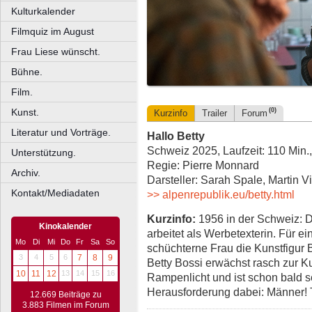
Kulturkalender
Filmquiz im August
Frau Liese wünscht.
Bühne.
Film.
Kunst.
(0)
Kurzinfo
Trailer
Forum
Literatur und Vorträge.
Hallo Betty
Schweiz 2025, Laufzeit: 110 Min.
Unterstützung.
Regie: Pierre Monnard
Archiv.
Darsteller: Sarah Spale, Martin 
Kontakt/Mediadaten
>> alpenrepublik.eu/betty.html
Kurzinfo:
1956 in der Schweiz: 
Kinokalender
arbeitet als Werbetexterin. Für e
Mo
Di
Mi
Do
Fr
Sa
So
schüchterne Frau die Kunstfigur B
3
4
5
6
7
8
9
Betty Bossi erwächst rasch zur Ku
10
11
12
13
14
15
16
Rampenlicht und ist schon bald s
Herausforderung dabei: Männer!
12.669 Beiträge zu
3.883 Filmen im Forum