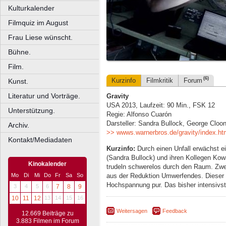
Kulturkalender
Filmquiz im August
Frau Liese wünscht.
Bühne.
Film.
(6)
Kurzinfo
Filmkritik
Forum
Kunst.
Literatur und Vorträge.
Gravity
USA 2013, Laufzeit: 90 Min., FSK 12
Unterstützung.
Regie: Alfonso Cuarón
Darsteller: Sandra Bullock, George Cloon
Archiv.
>> wwws.warnerbros.de/gravity/index.ht
Kontakt/Mediadaten
Kurzinfo:
Durch einen Unfall erwächst ei
(Sandra Bullock) und ihren Kollegen Ko
Kinokalender
trudeln schwerelos durch den Raum. Zwei
aus der Reduktion Umwerfendes. Dieser 
Mo
Di
Mi
Do
Fr
Sa
So
Hochspannung pur. Das bisher intensivst
3
4
5
6
7
8
9
10
11
12
13
14
15
16
Weitersagen
Feedback
12.669 Beiträge zu
3.883 Filmen im Forum