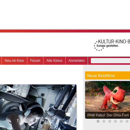
Neu im Kino
Forum
Alle Kinos
Anmelden
Neue Kinofilme
PAW Patrol: Der Dino-Film