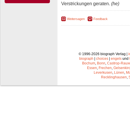
Verstrickungen geraten.
(he)
Weitersagen
Feedback
© 1996-2026 biograph Verlag |
biograph
|
choices
|
engels
und
Bochum
,
Bonn
,
Castrop-Raux
Essen
,
Frechen
,
Gelsenkir
Leverkusen
,
Lünen
,
Mü
Recklinghausen
,