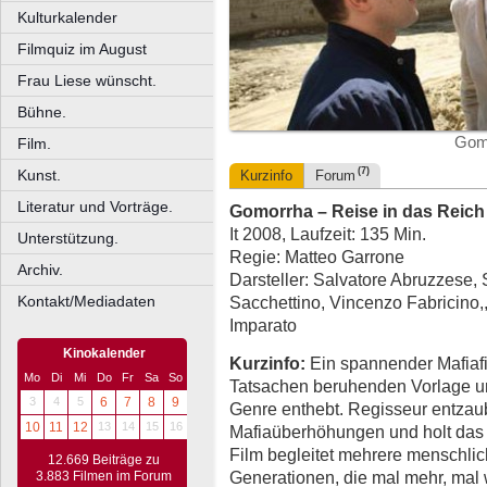
Kulturkalender
Filmquiz im August
Frau Liese wünscht.
Bühne.
Gomo
Film.
(7)
Kunst.
Kurzinfo
Forum
Literatur und Vorträge.
Gomorrha – Reise in das Reich
It 2008, Laufzeit: 135 Min.
Unterstützung.
Regie: Matteo Garrone
Archiv.
Darsteller: Salvatore Abruzzese,
Kontakt/Mediadaten
Sacchettino, Vincenzo Fabricino,, 
Imparato
Kinokalender
Kurzinfo:
Ein spannender Mafiafil
Mo
Di
Mi
Do
Fr
Sa
So
Tatsachen beruhenden Vorlage u
3
4
5
6
7
8
9
Genre enthebt. Regisseur entzaub
10
11
12
13
14
15
16
Mafiaüberhöhungen und holt das 
Film begleitet mehrere menschli
12.669 Beiträge zu
Generationen, die mal mehr, mal w
3.883 Filmen im Forum