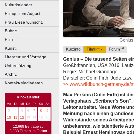
Kulturkalender
Filmquiz im August
Frau Liese wünscht.
Bühne.
Film.
Genius 
Kunst.
(1)
Kurzinfo
Filmkritik
Forum
Literatur und Vorträge.
Genius – Die tausend Seiten ei
Großbritannien, USA 2016, Laufze
Unterstützung.
Regie: Michael Grandage
Archiv.
Darsteller: Colin Firth, Jude Law
Kontakt/Mediadaten
>> www.wildbunch-germany.de/m
Max Perkins (Colin Firth) ist d
Kinokalender
Verlagshaus „Scribner’s Son“, 
Mo
Di
Mi
Do
Fr
Sa
So
Lektor arbeitet. Neue Worte und
3
4
5
6
7
8
9
Meinung nach einen grandios
10
11
12
13
14
15
16
Widerstände seines Arbeitgebe
unbekannte, wie talentierte Aut
12.669 Beiträge zu
3.883 Filmen im Forum
Beispiel Ernest Hemingway oder 