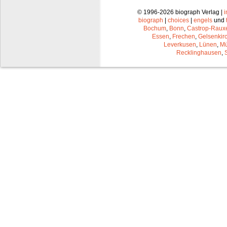
© 1996-2026 biograph Verlag |
biograph
|
choices
|
engels
und
Bochum
,
Bonn
,
Castrop-Raux
Essen
,
Frechen
,
Gelsenkir
Leverkusen
,
Lünen
,
Mü
Recklinghausen
,