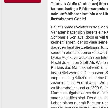
Thomas Wolfe (Jude Law) ihm e
tausendseitige Blättersammlun
sein unfehlbarer Instinkt an: H
literarisches Genie!
Es ist Thomas Wolfes erstes Manu
Verlagen hat er sich bereits eine
Scribner’s Son aus, doch er will
kennen lernen, der so viele seiner
dagegen liest die Zettelsammlung 
sondern eher als bemerkenswert u
Diese Adjektive wecken sein Inte
Nacht durch den Stoff. Als Wolfe n
Perkins das Manuskript veröffent
bearbeitet werden. Die tausend 
empfindlich gekürzt und in eine 
zuzumuten ist. Erfreut willigt W
zu überarbeiten und auf 300 Seit
Mammutaufgabe wartet da auf die
unterschiedlich sind. Der eine ist
Leben bisher nur mit Büchern und 
andere, hungrig nach Lust und Ab