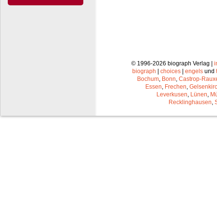
© 1996-2026 biograph Verlag |
biograph
|
choices
|
engels
und
Bochum
,
Bonn
,
Castrop-Raux
Essen
,
Frechen
,
Gelsenkir
Leverkusen
,
Lünen
,
Mü
Recklinghausen
,