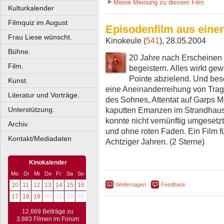
Meine Meinung zu diesem Film
Kulturkalender
Filmquiz im August
Episodenfilm aus einer
Frau Liese wünscht.
Kinokeule (
541
), 28.05.2004
Bühne.
20 Jahre nach Erscheinen 
Film.
begeistern. Alles wirkt gew
Pointe abzielend. Und beso
Kunst.
eine Aneinanderreihung von Trag
Literatur und Vorträge.
des Sohnes, Attentat auf Garps M
kaputten Emanzen im Strandhaus
Unterstützung.
konnte nicht vernünftig umgesetzt
Archiv.
und ohne roten Faden. Ein Film f
Kontakt/Mediadaten
Achtziger Jahren. (2 Sterne)
Kinokalender
Mo
Di
Mi
Do
Fr
Sa
So
10
11
12
13
14
15
16
Weitersagen
Feedback
17
18
19
20
21
22
23
12.669 Beiträge zu
3.883 Filmen im Forum