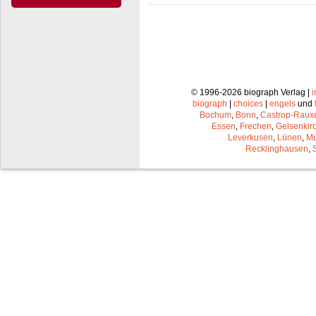
© 1996-2026 biograph Verlag |
biograph
|
choices
|
engels
und
Bochum
,
Bonn
,
Castrop-Raux
Essen
,
Frechen
,
Gelsenkir
Leverkusen
,
Lünen
,
Mü
Recklinghausen
,