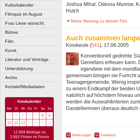
Joshua Mihal, Odessa Munroe, Ka
Kulturkalender
Hutch
Filmquiz im August
Meine Meinung zu diesem Film
Frau Liese wünscht.
Bühne.
Auch zusammen langwe
Film.
Kinokeule (
541
), 17.06.2005
Kunst.
Konventionell gedrehte Sl
Literatur und Vorträge.
Genrefans erfreuen kann. D
irgendwie mit dem mundf
Unterstützung.
gemeinsam bringen sie Furrrcht 
Archiv.
Teenagergemeinde. Wenig inspirie
Kontakt/Mediadaten
zu einem Endkampf der beiden Un
natürlich auf höchstem Niveau un
werden die Auswahlkriterien zumi
Kinokalender
Darstellerinnen überaus deutlich 
Mo
Di
Mi
Do
Fr
Sa
So
3
4
5
6
7
8
9
10
11
12
13
14
15
16
12.669 Beiträge zu
Weitersagen
Feedback
3.883 Filmen im Forum