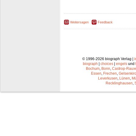
Weitersagen
Feedback
© 1996-2026 biograph Verlag |
biograph
|
choices
|
engels
und
Bochum
,
Bonn
,
Castrop-Raux
Essen
,
Frechen
,
Gelsenkir
Leverkusen
,
Lünen
,
Mü
Recklinghausen
,