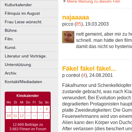
Meine Meinung zu diesem Film
Kulturkalender
Filmquiz im August
najaaaaa
Frau Liese wünscht.
picco (
85
), 19.03.2003
Bühne.
nett gemeint, aber mir zu h
Film.
schnell. man hätte den fil
damit das nicht so hysteri
Kunst.
Literatur und Vorträge.
Unterstützung.
Fäkel fäkel fäkel...
Archiv.
p control (
4
), 24.08.2001
Kontakt/Mediadaten
Fäkalhumor und Schenkelklopfer 
zustande gebracht, was nach Kla
Kinokalender
verwundert. Bei Evolution jedoch
Mo
Di
Mi
Do
Fr
Sa
So
degradierten Protagonisten haup
3
4
5
6
7
8
9
platte Zweideutigkeiten: Die Gu
Feuerwehrmanns wird von einem M
10
11
12
13
14
15
16
Alien kann den Körper von Ducho
12.669 Beiträge zu
After verlassen (dies beschert un
3.883 Filmen im Forum