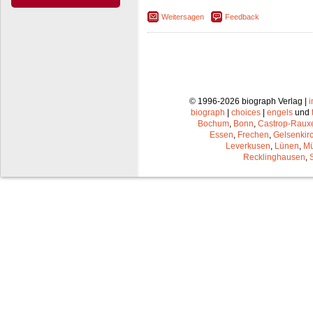
Weitersagen
Feedback
© 1996-2026 biograph Verlag |
biograph
|
choices
|
engels
und
Bochum
,
Bonn
,
Castrop-Raux
Essen
,
Frechen
,
Gelsenkir
Leverkusen
,
Lünen
,
Mü
Recklinghausen
,