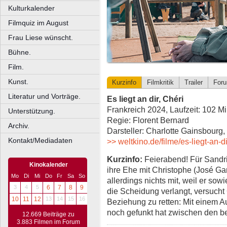
Kulturkalender
Filmquiz im August
Frau Liese wünscht.
Bühne.
Film.
Kunst.
Kurzinfo
Filmkritik
Trailer
For
Literatur und Vorträge.
Es liegt an dir, Chéri
Frankreich 2024, Laufzeit: 102 M
Unterstützung.
Regie: Florent Bernard
Archiv.
Darsteller: Charlotte Gainsbourg,
Kontakt/Mediadaten
>> weltkino.de/filme/es-liegt-an-di
Kurzinfo:
Feierabend! Für Sandri
Kinokalender
ihre Ehe mit Christophe (José Gar
Mo
Di
Mi
Do
Fr
Sa
So
allerdings nichts mit, weil er sow
3
4
5
6
7
8
9
die Scheidung verlangt, versucht 
10
11
12
13
14
15
16
Beziehung zu retten: Mit einem A
noch gefunkt hat zwischen den 
12.669 Beiträge zu
3.883 Filmen im Forum