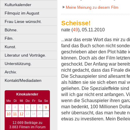
Kulturkalender
Meine Meinung zu diesem Film
Filmquiz im August
Frau Liese wünscht.
Scheisse!
nate (
49
), 05.11.2010
Bühne.
Film.
...war das erste Wort das mir zu d
fand das Buch schon nicht sonderl
Kunst.
geschrieben aber den Plot hätte 
Literatur und Vorträge.
können. Doch als der Film letztens
geschockt. Der Anfang war bereits
Unterstützung.
nicht gedacht, dass das Finale di
Archiv.
Die Schauspieler sind allesamt f
Kontakt/Mediadaten
als hätten sie sie sich eben mal
geliehen. Die Spezialeffekte sin
will ich gar nicht erst anfangen. 
Kinokalender
wenn die Schauspieler ihren ganz
Mo
Di
Mi
Do
Fr
Sa
So
man bedenkt, 100 Millionen Dollar
3
4
5
6
7
8
9
sehr überrascht, das man heute no
10
11
12
13
14
15
16
etwas zu investieren. Mein Beile
12.669 Beiträge zu
3.883 Filmen im Forum