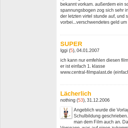
bekannt vorkam. außerdem ein sc
spannungsbogen zog sich sehr in
der letzten virtel stunde auf, und
vorbei...verschwendetes geld um 
SUPER
Iggi (
5
), 04.01.2007
ich kann nur emfehlen diesen fil
er ist einfach 1. klasse
www.central-filmpalast.de (einfac
Lächerlich
nothing (
53
), 31.12.2006
Angeblich wurde die Vorla
Schulbildung geschrieben
man dem Film auch an. Da
Vorspann, was auf einen zukommt,