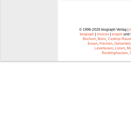
© 1996-2026 biograph Verlag |
biograph
|
choices
|
engels
und
Bochum
,
Bonn
,
Castrop-Raux
Essen
,
Frechen
,
Gelsenkir
Leverkusen
,
Lünen
,
Mü
Recklinghausen
,