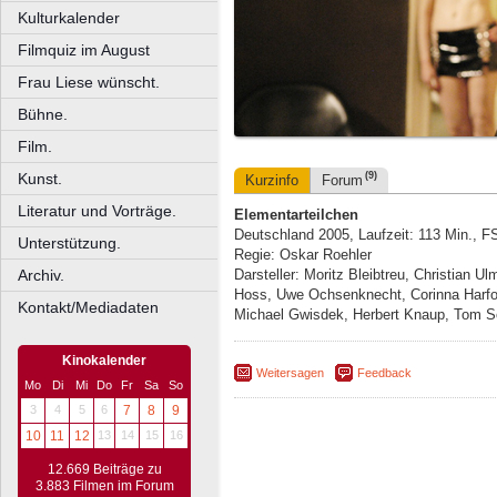
Kulturkalender
Filmquiz im August
Frau Liese wünscht.
Bühne.
Film.
Kunst.
(9)
Kurzinfo
Forum
Literatur und Vorträge.
Elementarteilchen
Deutschland 2005, Laufzeit: 113 Min., F
Unterstützung.
Regie: Oskar Roehler
Archiv.
Darsteller: Moritz Bleibtreu, Christian 
Hoss, Uwe Ochsenknecht, Corinna Harfou
Kontakt/Mediadaten
Michael Gwisdek, Herbert Knaup, Tom Sc
Kinokalender
Weitersagen
Feedback
Mo
Di
Mi
Do
Fr
Sa
So
3
4
5
6
7
8
9
10
11
12
13
14
15
16
12.669 Beiträge zu
3.883 Filmen im Forum