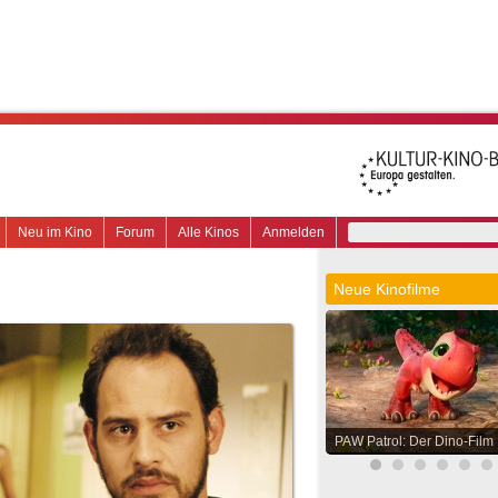
Neu im Kino
Forum
Alle Kinos
Anmelden
Neue Kinofilme
PAW Patrol: Der Dino-Film