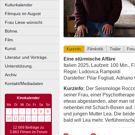
Kulturkalender
Filmquiz im August
Frau Liese wünscht.
Bühne.
Film.
Kunst.
Kurzinfo
Filmkritik
Trailer
For
Literatur und Vorträge.
Eine stürmische Affäre
Italien 2025, Laufzeit: 100 Min., 
Unterstützung.
Regie: Ludovica Rampoldi
Archiv.
Darsteller: Pilar Fogliati, Adria
Kontakt/Mediadaten
Kurzinfo:
Der Seismologe Rocco (
seiner Frau, einer Psychotherapeu
Kinokalender
etwas abgestanden, aber man ist 
Mo
Di
Mi
Do
Fr
Sa
So
nebenbei mit Schach-Boxen auf. 
3
4
5
6
7
8
9
und jungen Mutter Lea. Die beid
10
11
12
13
14
15
16
bald will Lea mehr. Verführerisc
12.669 Beiträge zu
3.883 Filmen im Forum