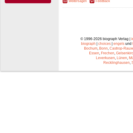
Weitersagen
Feedback
© 1996-2026 biograph Verlag |
biograph
|
choices
|
engels
und
Bochum
,
Bonn
,
Castrop-Raux
Essen
,
Frechen
,
Gelsenkir
Leverkusen
,
Lünen
,
Mü
Recklinghausen
,