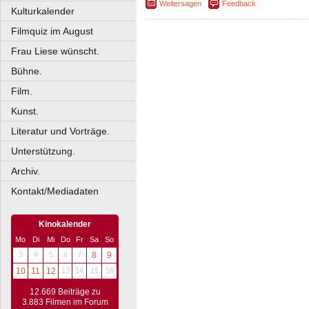
Weitersagen
Feedback
Kulturkalender
Filmquiz im August
Frau Liese wünscht.
Bühne.
Film.
Kunst.
Literatur und Vorträge.
Unterstützung.
Archiv.
Kontakt/Mediadaten
Kinokalender
Mo
Di
Mi
Do
Fr
Sa
So
3
4
5
6
7
8
9
10
11
12
13
14
15
16
12.669 Beiträge zu
3.883 Filmen im Forum