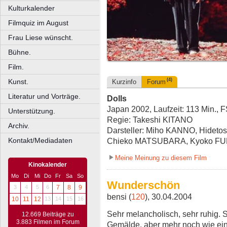
Kulturkalender
Filmquiz im August
Frau Liese wünscht.
Bühne.
Film.
(4)
Kunst.
Kurzinfo
Forum
Literatur und Vorträge.
Dolls
Japan 2002, Laufzeit: 113 Min., 
Unterstützung.
Regie: Takeshi KITANO
Archiv.
Darsteller: Miho KANNO, Hideto
Kontakt/Mediadaten
Chieko MATSUBARA, Kyoko FU
Meine Meinung zu diesem Film
Kinokalender
Mo
Di
Mi
Do
Fr
Sa
So
Wunderschön
3
4
5
6
7
8
9
bensi (
120
), 30.04.2004
10
11
12
13
14
15
16
Sehr melancholisch, sehr ruhig. S
12.669 Beiträge zu
3.883 Filmen im Forum
Gemälde, aber mehr noch wie ein 