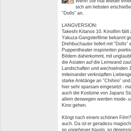
Wenn Sie mal wieder eine
sich am liebsten erschieß
"Dolls" an.
LANGVERSION:
Takeshi Kitanos 10. Kinofilm fäl
Yakuza-Gangsterfilme bekannt g
Drehbuchautor liefert mit "Dolls"
Puppentheater inspirierten poeti
Bildern daherkommt, mit unglaub
die Asiaten auf die Leinwand za
Landschaften und wechselnden Ja
miteinander verknüpften Liebesge
starke Anklänge an "Chihiro" und
hier sehr sparsam eingesetzt - 
auch die Kostüme von Japans St
allein deswegen werden mode- u
Kino gehen.
Klingt nach einem schönen Film? K
auch. Da ist er geradezu magisch 
so ungeheuer traurig, so depressi