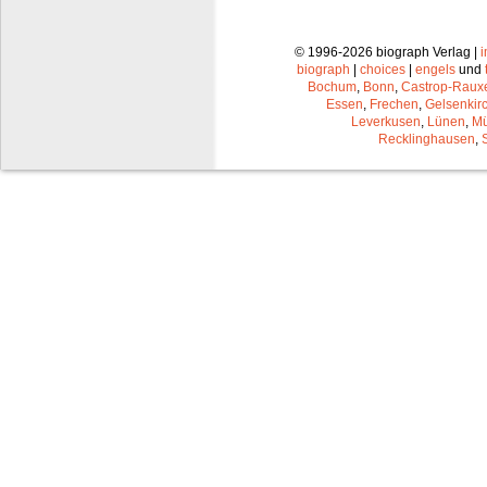
© 1996-2026 biograph Verlag |
biograph
|
choices
|
engels
und
Bochum
,
Bonn
,
Castrop-Raux
Essen
,
Frechen
,
Gelsenkir
Leverkusen
,
Lünen
,
Mü
Recklinghausen
,