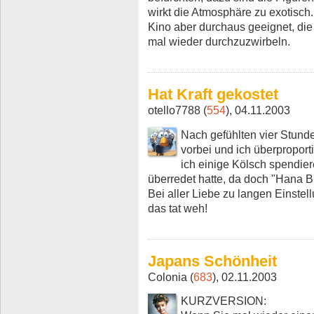
wirkt die Atmosphäre zu exotisc
Kino aber durchaus geeignet, d
mal wieder durchzuzwirbeln.
Hat Kraft gekostet
otello7788 (
554
), 04.11.2003
Nach gefühlten vier Stund
vorbei und ich überproport
ich einige Kölsch spendier
überredet hatte, da doch "Hana Bi
Bei aller Liebe zu langen Einste
das tat weh!
Japans Schönheit
Colonia (
683
), 02.11.2003
KURZVERSION: