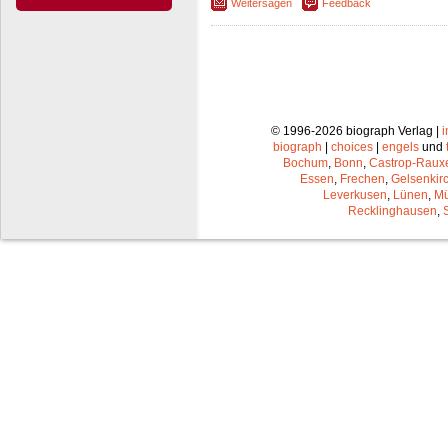
Weitersagen
Feedback
© 1996-2026 biograph Verlag |
biograph
|
choices
|
engels
und
Bochum
,
Bonn
,
Castrop-Raux
Essen
,
Frechen
,
Gelsenkir
Leverkusen
,
Lünen
,
Mü
Recklinghausen
,