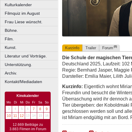
Kulturkalender
Filmquiz im August
Frau Liese wünscht.
Bühne.
Film.
Kunst.
(0)
Kurzinfo
Trailer
Forum
Literatur und Vorträge.
Die Schule der magischen Tier
Deutschland 2025, Laufzeit: 102 
Unterstützung.
Regie: Bernhard Jasper, Maggie
Archiv.
Darsteller: Emilia Maier, Lilith Ju
Kontakt/Mediadaten
Kurzinfo:
Eigentlich wohnt Miria
Freundin und besucht die Winterst
Kinokalender
Überraschung wird ihr dennoch a
Mo
Di
Mi
Do
Fr
Sa
So
Tier übergeben: der Koboldmaki F
3
4
5
6
7
8
9
geschlossen werden soll und alle
10
11
12
13
14
15
16
ist Miriam endgültig mit an Bord.
12.669 Beiträge zu
3.883 Filmen im Forum