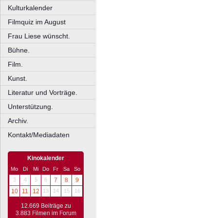
Kulturkalender
Filmquiz im August
Frau Liese wünscht.
Bühne.
Film.
Kunst.
Literatur und Vorträge.
Unterstützung.
Archiv.
Kontakt/Mediadaten
Kinokalender
Mo
Di
Mi
Do
Fr
Sa
So
3
4
5
6
7
8
9
10
11
12
13
14
15
16
12.669 Beiträge zu
3.883 Filmen im Forum