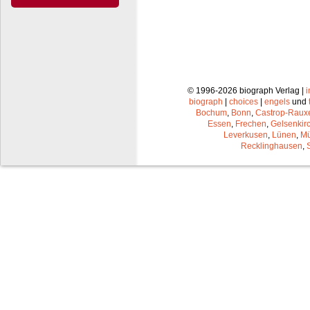
© 1996-2026 biograph Verlag |
biograph
|
choices
|
engels
und
Bochum
,
Bonn
,
Castrop-Raux
Essen
,
Frechen
,
Gelsenkir
Leverkusen
,
Lünen
,
Mü
Recklinghausen
,