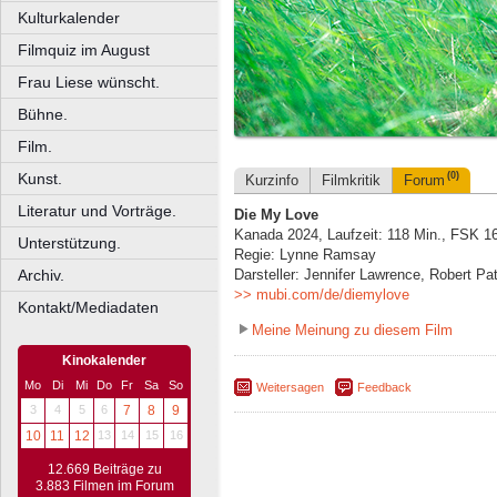
Kulturkalender
Filmquiz im August
Frau Liese wünscht.
Bühne.
Film.
Kunst.
(0)
Kurzinfo
Filmkritik
Forum
Literatur und Vorträge.
Die My Love
Kanada 2024, Laufzeit: 118 Min., FSK 1
Unterstützung.
Regie: Lynne Ramsay
Archiv.
Darsteller: Jennifer Lawrence, Robert Pat
>> mubi.com/de/diemylove
Kontakt/Mediadaten
Meine Meinung zu diesem Film
Kinokalender
Mo
Di
Mi
Do
Fr
Sa
So
Weitersagen
Feedback
3
4
5
6
7
8
9
10
11
12
13
14
15
16
12.669 Beiträge zu
3.883 Filmen im Forum