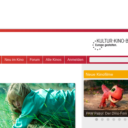
Neu im Kino
Forum
Alle Kinos
Anmelden
Neue Kinofilme
PAW Patrol: Der Dino-Film