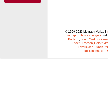
© 1996-2026 biograph Verlag |
biograph
|
choices
|
engels
und
Bochum
,
Bonn
,
Castrop-Raux
Essen
,
Frechen
,
Gelsenkir
Leverkusen
,
Lünen
,
Mü
Recklinghausen
,