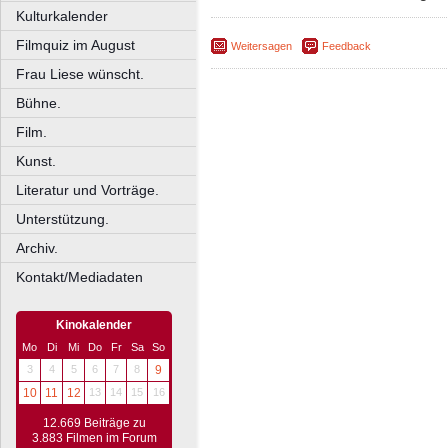
Kulturkalender
Filmquiz im August
Weitersagen
Feedback
Frau Liese wünscht.
Bühne.
Film.
Kunst.
Literatur und Vorträge.
Unterstützung.
Archiv.
Kontakt/Mediadaten
Kinokalender
Mo
Di
Mi
Do
Fr
Sa
So
3
4
5
6
7
8
9
10
11
12
13
14
15
16
12.669 Beiträge zu
3.883 Filmen im Forum