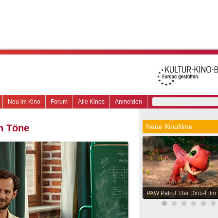
Neu im Kino
Forum
Alle Kinos
Anmelden
en Töne
Neue Kinofilme
PAW Patrol: Der Dino-Film