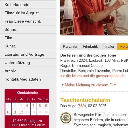
Kulturkalender
Filmquiz im August
Frau Liese wünscht.
Bühne.
Film.
Kunst.
Kurzinfo
Filmkritik
Trailer
For
Literatur und Vorträge.
Die leisen und die großen Töne
Frankreich 2024, Laufzeit: 103 Min., FS
Unterstützung.
Regie: Emmanuel Courcol
Archiv.
Darsteller: Benjamin Lavernhe, Pierre Lo
>> die-leisen-und-die-grossen-toene.de
Kontakt/Mediadaten
Meine Meinung zu diesem Film
Kinokalender
Taschentuchalarm
Mo
Di
Mi
Do
Fr
Sa
So
Das Auge (
360
), 02.02.2025
3
4
5
6
7
8
9
10
11
12
13
14
15
16
Bewegender Film über eine sehr
begabten Brüdern, die in unters
12.669 Beiträge zu
Sympathisch, tragisch, sehenswe
3.883 Filmen im Forum