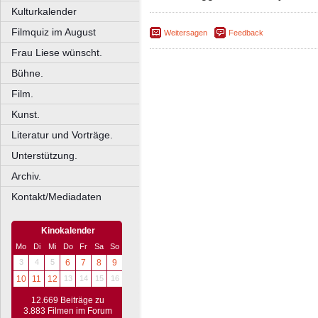
Kulturkalender
Filmquiz im August
Weitersagen
Feedback
Frau Liese wünscht.
Bühne.
Film.
Kunst.
Literatur und Vorträge.
Unterstützung.
Archiv.
Kontakt/Mediadaten
Kinokalender
Mo
Di
Mi
Do
Fr
Sa
So
3
4
5
6
7
8
9
10
11
12
13
14
15
16
12.669 Beiträge zu
3.883 Filmen im Forum