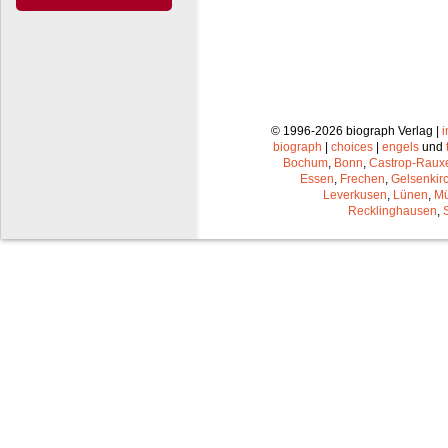
© 1996-2026 biograph Verlag |
biograph
|
choices
|
engels
und
Bochum
,
Bonn
,
Castrop-Raux
Essen
,
Frechen
,
Gelsenkir
Leverkusen
,
Lünen
,
Mü
Recklinghausen
,