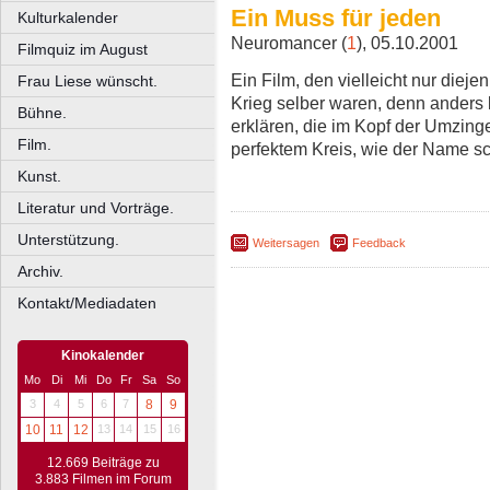
Ein Muss für jeden
Kulturkalender
Neuromancer (
1
), 05.10.2001
Filmquiz im August
Ein Film, den vielleicht nur diej
Frau Liese wünscht.
Krieg selber waren, denn anders
Bühne.
erklären, die im Kopf der Umzinge
Film.
perfektem Kreis, wie der Name sc
Kunst.
Literatur und Vorträge.
Unterstützung.
Weitersagen
Feedback
Archiv.
Kontakt/Mediadaten
Kinokalender
Mo
Di
Mi
Do
Fr
Sa
So
3
4
5
6
7
8
9
10
11
12
13
14
15
16
12.669 Beiträge zu
3.883 Filmen im Forum