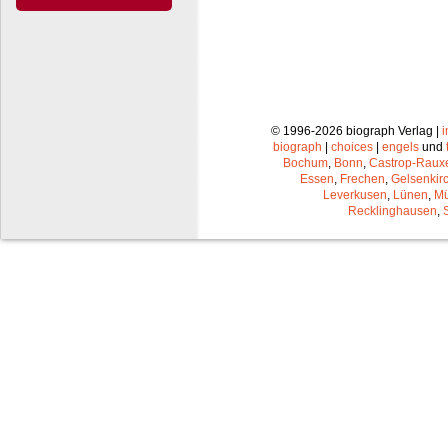
© 1996-2026 biograph Verlag |
biograph
|
choices
|
engels
und
Bochum
,
Bonn
,
Castrop-Raux
Essen
,
Frechen
,
Gelsenkir
Leverkusen
,
Lünen
,
Mü
Recklinghausen
,