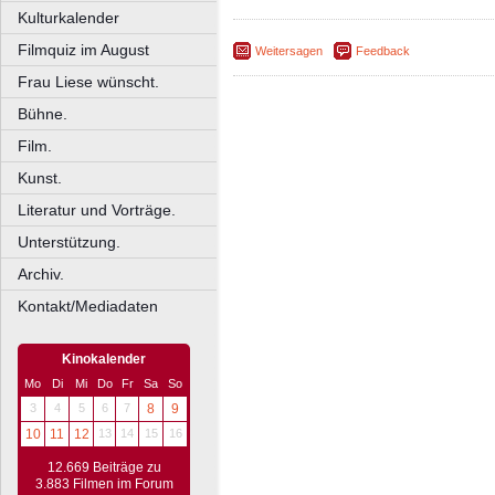
Kulturkalender
Filmquiz im August
Weitersagen
Feedback
Frau Liese wünscht.
Bühne.
Film.
Kunst.
Literatur und Vorträge.
Unterstützung.
Archiv.
Kontakt/Mediadaten
Kinokalender
Mo
Di
Mi
Do
Fr
Sa
So
3
4
5
6
7
8
9
10
11
12
13
14
15
16
12.669 Beiträge zu
3.883 Filmen im Forum