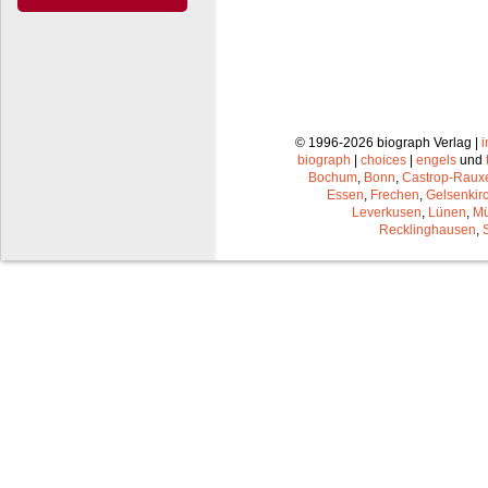
© 1996-2026 biograph Verlag |
biograph
|
choices
|
engels
und
Bochum
,
Bonn
,
Castrop-Raux
Essen
,
Frechen
,
Gelsenkir
Leverkusen
,
Lünen
,
Mü
Recklinghausen
,