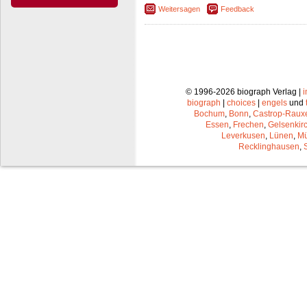
Weitersagen
Feedback
© 1996-2026 biograph Verlag |
biograph
|
choices
|
engels
und
Bochum
,
Bonn
,
Castrop-Raux
Essen
,
Frechen
,
Gelsenkir
Leverkusen
,
Lünen
,
Mü
Recklinghausen
,