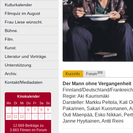
Kulturkalender
Filmquiz im August
Frau Liese wünscht.
Bühne.
Film.
Kunst.
Literatur und Vorträge.
Unterstützung.
(11)
Archiv.
Kurzinfo
Forum
Kontakt/Mediadaten
Der Mann ohne Vergangenheit
Finnland/Deutschland/Frankreich 
Regie: Aki Kaurismäki
Kinokalender
Darsteller: Markku Peltola, Kati 
Mo
Di
Mi
Do
Fr
Sa
So
Pakarinen, Sakari Kuosmanen, Ann
3
4
5
6
7
8
9
Outi Mäenpää, Esko Nikkari, Pert
10
11
12
13
14
15
16
Janne Hyytiainen, Antti Reini
12.669 Beiträge zu
3.883 Filmen im Forum