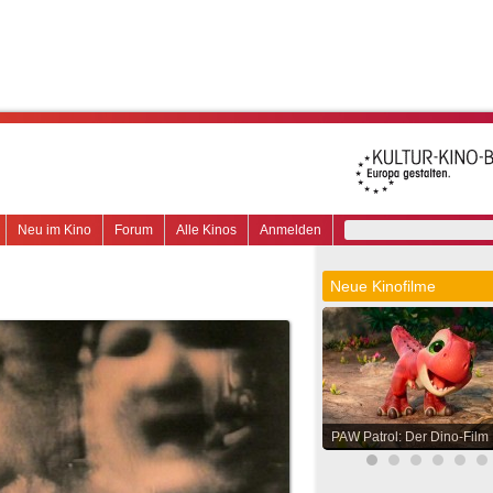
Neu im Kino
Forum
Alle Kinos
Anmelden
Neue Kinofilme
PAW Patrol: Der Dino-Film