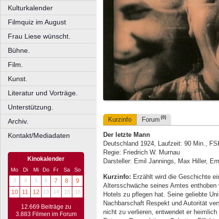
Kulturkalender
Filmquiz im August
Frau Liese wünscht.
Bühne.
Film.
Kunst.
Literatur und Vorträge.
Unterstützung.
(0)
Kurzinfo
Forum
Archiv.
Der letzte Mann
Kontakt/Mediadaten
Deutschland 1924, Laufzeit: 90 Min., FS
Regie: Friedrich W. Murnau
Kinokalender
Darsteller: Emil Jannings, Max Hiller, Em
Mo
Di
Mi
Do
Fr
Sa
So
Kurzinfo:
Erzählt wird die Geschichte ein
3
4
5
6
7
8
9
Altersschwäche seines Amtes enthoben w
10
11
12
13
14
15
16
Hotels zu pflegen hat. Seine geliebte Uni
Nachbarschaft Respekt und Autorität ver
12.669 Beiträge zu
nicht zu verlieren, entwendet er heimlich
3.883 Filmen im Forum