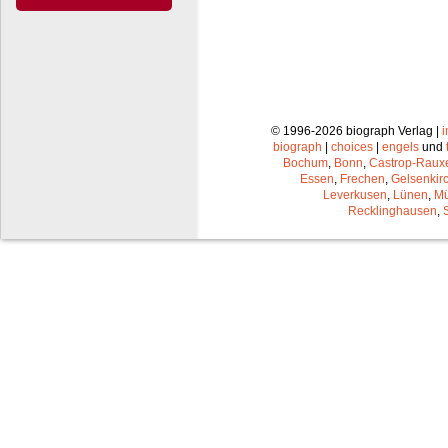
© 1996-2026 biograph Verlag |
biograph
|
choices
|
engels
und
Bochum
,
Bonn
,
Castrop-Raux
Essen
,
Frechen
,
Gelsenkir
Leverkusen
,
Lünen
,
Mü
Recklinghausen
,