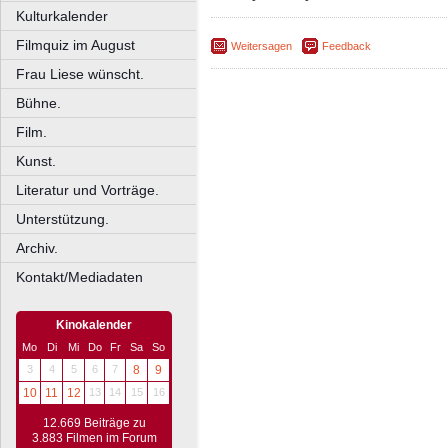
Kulturkalender
Filmquiz im August
Weitersagen
Feedback
Frau Liese wünscht.
Bühne.
Film.
Kunst.
Literatur und Vorträge.
Unterstützung.
Archiv.
Kontakt/Mediadaten
Kinokalender
Mo
Di
Mi
Do
Fr
Sa
So
3
4
5
6
7
8
9
10
11
12
13
14
15
16
12.669 Beiträge zu
3.883 Filmen im Forum